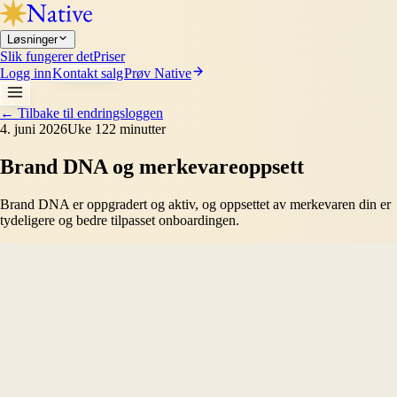
Løsninger
Slik fungerer det
Priser
Logg inn
Kontakt salg
Prøv Native
←
Tilbake til endringsloggen
4. juni 2026
Uke 12
2 minutter
Brand DNA og merkevareoppsett
Brand DNA er oppgradert og aktiv, og oppsettet av merkevaren din er
tydeligere og bedre tilpasset onboardingen.