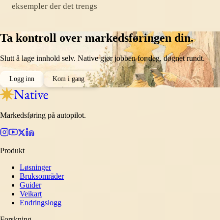
eksempler der det trengs
Ta kontroll over markedsføringen din.
Slutt å lage innhold selv. Native gjør jobben for deg, døgnet rundt.
Logg inn
Kom i gang
Markedsføring på autopilot.
Produkt
Løsninger
Bruksområder
Guider
Veikart
Endringslogg
Forskning