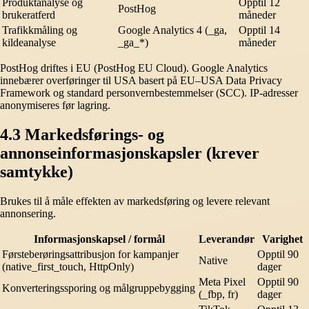
Produktanalyse og
Opptil 12
PostHog
brukeratferd
måneder
Trafikkmåling og
Google Analytics 4 (_ga,
Opptil 14
kildeanalyse
_ga_*)
måneder
PostHog driftes i EU (PostHog EU Cloud). Google Analytics
innebærer overføringer til USA basert på EU–USA Data Privacy
Framework og standard personvernbestemmelser (SCC). IP-adresser
anonymiseres før lagring.
4.3 Markedsførings- og
annonseinformasjonskapsler (krever
samtykke)
Brukes til å måle effekten av markedsføring og levere relevant
annonsering.
Informasjonskapsel / formål
Leverandør
Varighet
Førsteberøringsattribusjon for kampanjer
Opptil 90
Native
(native_first_touch, HttpOnly)
dager
Meta Pixel
Opptil 90
Konverteringssporing og målgruppebygging
(_fbp, fr)
dager