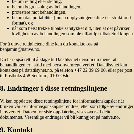
be om retting eller sletting,
be om begrensning av behandlingen,
protestere mot behandlingen,
be om dataportabilitet (motta opplysningene dine i et strukturert
format), og
når som helst trekke tilbake samtykket ditt, uten at det påvirker
lovligheten av behandlingen som ble utført før tilbaketrekkingen.
For å utøve rettighetene dine kan du kontakte oss på
benjamin@native.no.
Du har også rett til å klage til Datatilsynet dersom du mener at
behandlingen er i strid med personvernregelverket. Datatilsynet kan
kontaktes på datatilsynet.no, på telefon +47 22 39 69 00, eller per post
til Postboks 458 Sentrum, 0105 Oslo.
8. Endringer i disse retningslinjene
Vi kan oppdatere disse retningslinjene for informasjonskapsler når
bruken vår av informasjonskapsler endres, eller som følge av endringer
i lovverket. Datoen for siste oppdatering vises øverst i dette
dokumentet. Vesentlige endringer vil bli kunngjort på native.no.
9. Kontakt