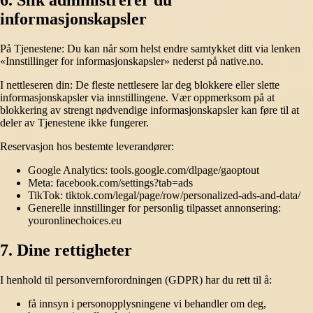
6. Slik administrerer du
informasjonskapsler
På Tjenestene: Du kan når som helst endre samtykket ditt via lenken
«Innstillinger for informasjonskapsler» nederst på native.no.
I nettleseren din: De fleste nettlesere lar deg blokkere eller slette
informasjonskapsler via innstillingene. Vær oppmerksom på at
blokkering av strengt nødvendige informasjonskapsler kan føre til at
deler av Tjenestene ikke fungerer.
Reservasjon hos bestemte leverandører:
Google Analytics: tools.google.com/dlpage/gaoptout
Meta: facebook.com/settings?tab=ads
TikTok: tiktok.com/legal/page/row/personalized-ads-and-data/
Generelle innstillinger for personlig tilpasset annonsering:
youronlinechoices.eu
7. Dine rettigheter
I henhold til personvernforordningen (GDPR) har du rett til å:
få innsyn i personopplysningene vi behandler om deg,