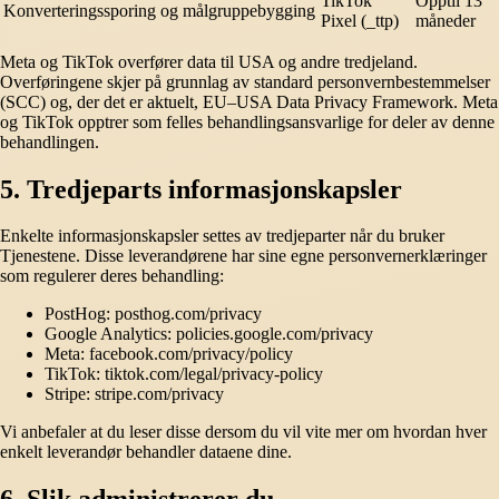
TikTok
Opptil 13
Konverteringssporing og målgruppebygging
Pixel (_ttp)
måneder
Meta og TikTok overfører data til USA og andre tredjeland.
Overføringene skjer på grunnlag av standard personvernbestemmelser
(SCC) og, der det er aktuelt, EU–USA Data Privacy Framework. Meta
og TikTok opptrer som felles behandlingsansvarlige for deler av denne
behandlingen.
5. Tredjeparts informasjonskapsler
Enkelte informasjonskapsler settes av tredjeparter når du bruker
Tjenestene. Disse leverandørene har sine egne personvernerklæringer
som regulerer deres behandling:
PostHog: posthog.com/privacy
Google Analytics: policies.google.com/privacy
Meta: facebook.com/privacy/policy
TikTok: tiktok.com/legal/privacy-policy
Stripe: stripe.com/privacy
Vi anbefaler at du leser disse dersom du vil vite mer om hvordan hver
enkelt leverandør behandler dataene dine.