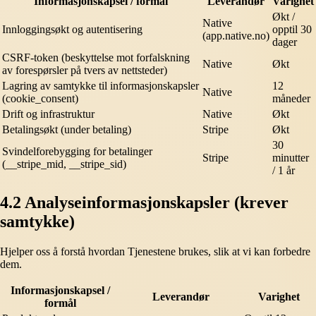
Informasjonskapsel / formål
Leverandør
Varighet
Økt /
Native
Innloggingsøkt og autentisering
opptil 30
(app.native.no)
dager
CSRF-token (beskyttelse mot forfalskning
Native
Økt
av forespørsler på tvers av nettsteder)
Lagring av samtykke til informasjonskapsler
12
Native
(cookie_consent)
måneder
Drift og infrastruktur
Native
Økt
Betalingsøkt (under betaling)
Stripe
Økt
30
Svindelforebygging for betalinger
Stripe
minutter
(__stripe_mid, __stripe_sid)
/ 1 år
4.2 Analyseinformasjonskapsler (krever
samtykke)
Hjelper oss å forstå hvordan Tjenestene brukes, slik at vi kan forbedre
dem.
Informasjonskapsel /
Leverandør
Varighet
formål