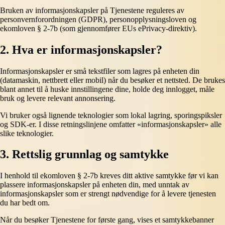
Bruken av informasjonskapsler på Tjenestene reguleres av
personvernforordningen (GDPR), personopplysningsloven og
ekomloven § 2-7b (som gjennomfører EUs ePrivacy-direktiv).
2. Hva er informasjonskapsler?
Informasjonskapsler er små tekstfiler som lagres på enheten din
(datamaskin, nettbrett eller mobil) når du besøker et nettsted. De brukes
blant annet til å huske innstillingene dine, holde deg innlogget, måle
bruk og levere relevant annonsering.
Vi bruker også lignende teknologier som lokal lagring, sporingspiksler
og SDK-er. I disse retningslinjene omfatter «informasjonskapsler» alle
slike teknologier.
3. Rettslig grunnlag og samtykke
I henhold til ekomloven § 2-7b kreves ditt aktive samtykke før vi kan
plassere informasjonskapsler på enheten din, med unntak av
informasjonskapsler som er strengt nødvendige for å levere tjenesten
du har bedt om.
Når du besøker Tjenestene for første gang, vises et samtykkebanner