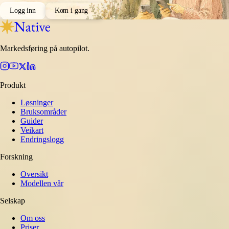
Logg inn
Kom i gang
Markedsføring på autopilot.
Produkt
Løsninger
Bruksområder
Guider
Veikart
Endringslogg
Forskning
Oversikt
Modellen vår
Selskap
Om oss
Priser